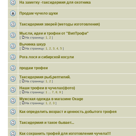
На заметку -таксидермия для охотника
Продам чучело щуки
Таксидермия зверей (методы изготовления)
Мысли, идеи и трофеи от "ВипТрофи"
[
На страницу:
1
,
2
]
Вычинка шкур
[
На страницу:
1
,
2
,
3
,
4
,
5
]
Рога лося и сибирской косули
продам трофеи
Таксидермия рыб,рептилий.
[
На страницу:
1
,
2
]
Наши трофеи в чучелах(фото)
[
На страницу:
1
...
7
,
8
,
9
]
Мужская одежда в магазине Oxage
[
На страницу:
1
,
2
,
3
]
Как определить возраст и ценность добытого трофея
Таксидермия и такое бывает...
Как сохранить трофей для изготовления чучела!!!