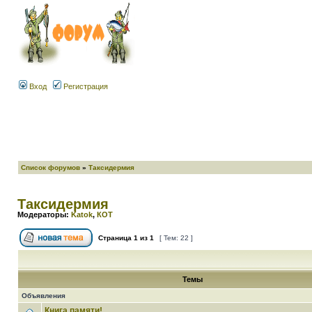
Вход
Регистрация
Список форумов
»
Таксидермия
Таксидермия
Модераторы:
Katok
,
КОТ
Страница
1
из
1
[ Тем: 22 ]
Темы
Объявления
Книга памяти!