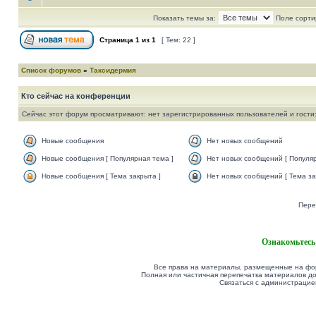
Показать темы за:
Поле сорти
Страница
1
из
1
[ Тем: 22 ]
Список форумов
»
Таксидермия
Кто сейчас на конференции
Сейчас этот форум просматривают: нет зарегистрированных пользователей и гости:
Новые сообщения
Нет новых сообщений
Новые сообщения [ Популярная тема ]
Нет новых сообщений [ Популяр
Новые сообщения [ Тема закрыта ]
Нет новых сообщений [ Тема за
Пере
Ознакомьтесь
Все права на материалы, размещенные на фор
Полная или частичная перепечатка материалов до
Связаться с администрацие