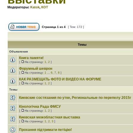
Модераторы:
Katok
,
КОТ
Страница
1
из
4
[ Тем: 172 ]
Темы
Объявления
Книга памяти!
[
На страницу:
1
,
2
]
Форумный шеврон
[
На страницу:
1
...
6
,
7
,
8
]
КАК РАЗМЕЩАТЬ ФОТО И ВИДЕО НА ФОРУМЕ
[
На страницу:
1
,
2
]
Темы
Киевские состязания по утке, Региональные по перепелу 2015г
Кінологічна Рада ФМСУ
[
На страницу:
1
,
2
]
Киевская межобластная выставка
[
На страницу:
1
,
2
,
3
]
Прохання підтримати петіцію!