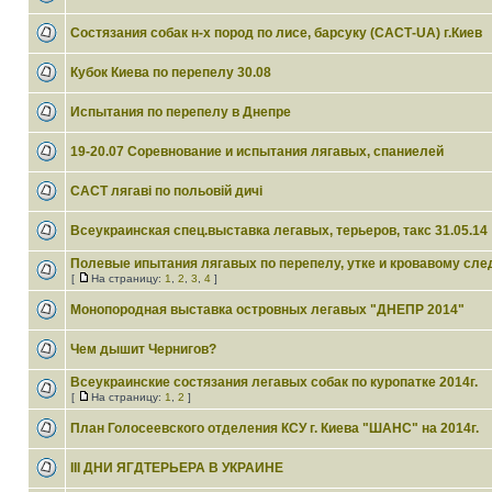
Состязания собак н-х пород по лисе, барсуку (САСТ-UA) г.Киев
Кубок Киева по перепелу 30.08
Испытания по перепелу в Днепре
19-20.07 Соревнование и испытания лягавых, спаниелей
САСТ лягаві по польовій дичі
Всеукраинская спец.выставка легавых, терьеров, такс 31.05.14
Полевые ипытания лягавых по перепелу, утке и кровавому сле
[
На страницу:
1
,
2
,
3
,
4
]
Монопородная выставка островных легавых "ДНЕПР 2014"
Чем дышит Чернигов?
Всеукраинские состязания легавых собак по куропатке 2014г.
[
На страницу:
1
,
2
]
План Голосеевского отделения КСУ г. Киева "ШАНС" на 2014г.
III ДНИ ЯГДТЕРЬЕРА В УКРАИНЕ