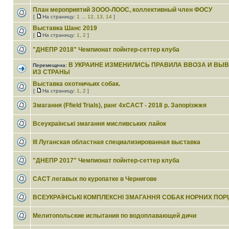
План мероприятий ЗООО-ЛООС, коллективный член ФОСУ
[
На страницу:
1
...
12
,
13
,
14
]
Выставка Шанс 2019
[
На страницу:
1
,
2
]
"ДНЕПР 2018" Чемпионат пойнтер-сеттер клуба
В УКРАИНЕ ИЗМЕНИЛИСЬ ПРАВИЛА ВВОЗА И ВЫ
Перемещена:
ИЗ СТРАНЫ
Выставка охотничьих собак.
[
На страницу:
1
,
2
]
Змагання (Ffield Trials), ранг 4хCACT - 2018 р. Запорізжжя
Всеукраїнські змагання мисливських лайок
lll Луганская областная специализированная выставка
"ДНЕПР 2017" Чемпионат пойнтер-сеттер клуба
САСТ легавых по куропатке в Чернигове
ВСЕУКРАЇНСЬКІ КОМПЛЕКСНІ ЗМАГАННЯ СОБАК НОРНИХ ПОРІ
Мелитопольские испытания по водоплавающей дичи