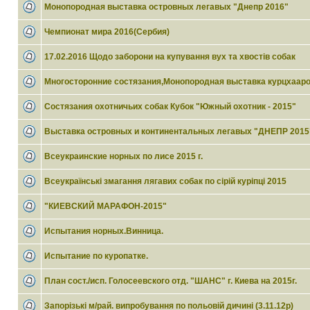
Монопородная выставка островных легавых "Днепр 2016"
Чемпионат мира 2016(Сербия)
17.02.2016 Щодо заборони на купування вух та хвостів собак
Многосторонние состязания,Монопородная выставка курцхаар
Состязания охотничьих собак Кубок "Южный охотник - 2015"
Выставка островных и континентальных легавых "ДНЕПР 2015
Всеукраинские норных по лисе 2015 г.
Всеукраїнські змагання лягавих собак по сірій куріпці 2015
"КИЕВСКИЙ МАРАФОН-2015"
Испытания норных.Винница.
Испытание по куропатке.
План сост./исп. Голосеевского отд. "ШАНС" г. Киева на 2015г.
Запорізькі м/рай. випробування по польовій дичині (3.11.12р)