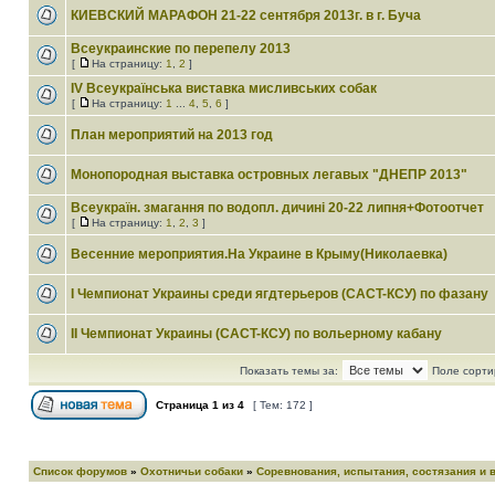
КИЕВСКИЙ МАРАФОН 21-22 сентября 2013г. в г. Буча
Всеукраинские по перепелу 2013
[
На страницу:
1
,
2
]
IV Всеукраїнська виставка мисливських собак
[
На страницу:
1
...
4
,
5
,
6
]
План мероприятий на 2013 год
Монопородная выставка островных легавых "ДНЕПР 2013"
Всеукраїн. змагання по водопл. дичині 20-22 липня+Фотоотчет
[
На страницу:
1
,
2
,
3
]
Весенние мероприятия.На Украине в Крыму(Николаевка)
I Чемпионат Украины среди ягдтерьеров (CACT-КСУ) по фазану
II Чемпионат Украины (CACT-КСУ) по вольерному кабану
Показать темы за:
Поле сорти
Страница
1
из
4
[ Тем: 172 ]
Список форумов
»
Охотничьи собаки
»
Соревнования, испытания, состязания и 