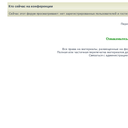
Кто сейчас на конференции
Сейчас этот форум просматривают: нет зарегистрированных пользователей и гости:
Пере
Ознакомьтесь
Все права на материалы, размещенные на фор
Полная или частичная перепечатка материалов до
Связаться с администрацие