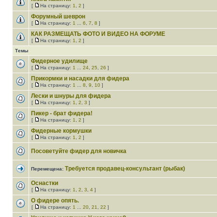
[
На страницу:
1
,
2
]
Форумный шеврон
[
На страницу:
1
...
6
,
7
,
8
]
КАК РАЗМЕЩАТЬ ФОТО И ВИДЕО НА ФОРУМЕ
[
На страницу:
1
,
2
]
Темы
Фидерное удилище
[
На страницу:
1
...
24
,
25
,
26
]
Прикормки и насадки для фидера
[
На страницу:
1
...
8
,
9
,
10
]
Лески и шнуры для фидера
[
На страницу:
1
,
2
,
3
]
Пикер - брат фидера!
[
На страницу:
1
,
2
]
Фидерные кормушки
[
На страницу:
1
,
2
]
Посоветуйте фидер для новичка
Требуется продавец-консультант (рыбак)
Перемещена:
Оснастки
[
На страницу:
1
,
2
,
3
,
4
]
О фидере опять.
[
На страницу:
1
...
20
,
21
,
22
]