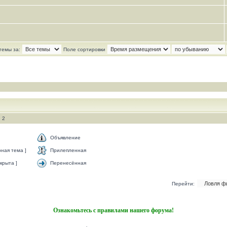
темы за:
Поле сортировки
 2
Объявление
ная тема ]
Прилепленная
крыта ]
Перенесённая
Перейти:
Ознакомьтесь с правилами нашего форума!