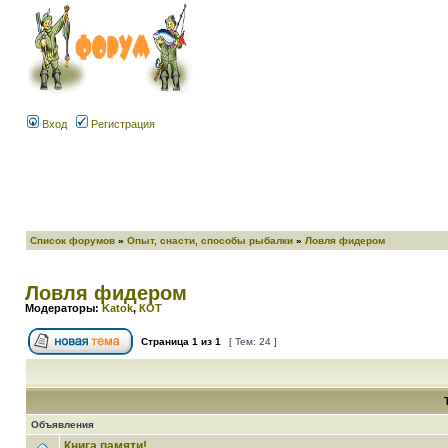
Вход
Регистрация
Список форумов
»
Опыт, снасти, способы рыбалки
»
Ловля фидером
Ловля фидером
Модераторы:
Katok
,
КОТ
Страница
1
из
1
[ Тем: 24 ]
Объявления
Книга памяти!