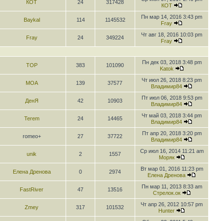
КОТ
24
317428
КОТ
Пн мар 14, 2016 3:43 pm
Baykal
114
1145532
Fray
Чт авг 18, 2016 10:03 pm
Fray
24
349224
Fray
Пн дек 03, 2018 3:48 pm
TOP
383
101090
Katok
Чт июл 26, 2018 8:23 pm
MOA
139
37577
Владимир84
Пт июл 06, 2018 9:53 pm
ДенЯ
42
10903
Владимир84
Чт май 03, 2018 3:44 pm
Terem
24
14465
Владимир84
Пт апр 20, 2018 3:20 pm
romeo+
27
37722
Владимир84
Ср июл 16, 2014 11:21 am
unik
2
1557
Моряк
Вт мар 01, 2016 11:23 pm
Елена Дренова
0
2974
Елена Дренова
Пн мар 11, 2013 8:33 am
FastRiver
47
13516
Стрелок.ок
Чт апр 26, 2012 10:57 pm
Zmey
317
101532
Hunter