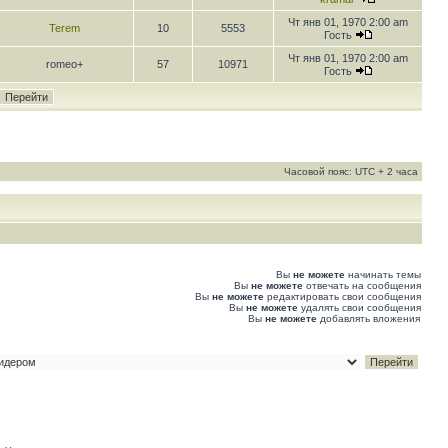
Чт янв 01, 1970 2:00 am
Terem
10
5553
Гость
Чт янв 01, 1970 2:00 am
romeo+
57
10971
Гость
Часовой пояс: UTC + 2 часа
Вы
не можете
начинать темы
Вы
не можете
отвечать на сообщения
Вы
не можете
редактировать свои сообщения
Вы
не можете
удалять свои сообщения
Вы
не можете
добавлять вложения