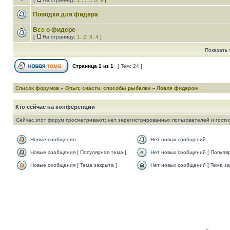
Поводки для фидера
Все о фидере
[
На страницу:
1
,
2
,
3
,
4
]
Показать 
Страница
1
из
1
[ Тем: 24 ]
Список форумов
»
Опыт, снасти, способы рыбалки
»
Ловля фидером
Кто сейчас на конференции
Сейчас этот форум просматривают: нет зарегистрированных пользователей и гости:
Новые сообщения
Нет новых сообщений
Новые сообщения [ Популярная тема ]
Нет новых сообщений [ Популяр
Новые сообщения [ Тема закрыта ]
Нет новых сообщений [ Тема за