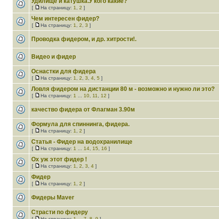
Удилище и катушка.У кого какие?
[
На страницу:
1
,
2
]
Чем интересен фидер?
[
На страницу:
1
,
2
,
3
]
Проводка фидером, и др. хитрости!.
Видео и фидер
Оснастки для фидера
[
На страницу:
1
,
2
,
3
,
4
,
5
]
Ловля фидером на дистанции 80 м - возможно и нужно ли это?
[
На страницу:
1
...
10
,
11
,
12
]
качество фидера от Флагман 3.90м
Формула для спиннинга, фидера.
[
На страницу:
1
,
2
]
Статья - Фидер на водохранилище
[
На страницу:
1
...
14
,
15
,
16
]
Ох уж этот фидер !
[
На страницу:
1
,
2
,
3
,
4
]
Фидер
[
На страницу:
1
,
2
]
Фидеры Maver
Страсти по фидеру
[
На страницу:
1
...
7
,
8
,
9
]