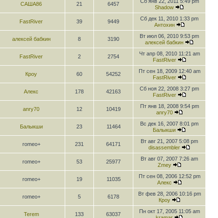
Сб янв 22, 2011 5:49 pm
САША86
21
6457
Shadow
Сб дек 11, 2010 1:33 pm
FastRiver
39
9449
Антохин
Вт июл 06, 2010 9:53 pm
алексей бабкин
8
3190
алексей бабкин
Чт апр 08, 2010 11:21 am
FastRiver
2
2754
FastRiver
Пт сен 18, 2009 12:40 am
Кроу
60
54252
FastRiver
Сб ноя 22, 2008 3:27 pm
Алекс
178
42163
FastRiver
Пт янв 18, 2008 9:54 pm
anry70
12
10419
anry70
Вс дек 16, 2007 8:01 pm
Балыкши
23
11464
Балыкши
Вт авг 21, 2007 5:08 pm
romeo+
231
64171
disassembler
Вт авг 07, 2007 7:26 am
romeo+
53
25977
Zmey
Пт сен 08, 2006 12:52 pm
romeo+
19
11035
Алекс
Вт фев 28, 2006 10:16 pm
romeo+
5
6178
Кроу
Пн окт 17, 2005 11:05 am
Terem
133
63037
kramar