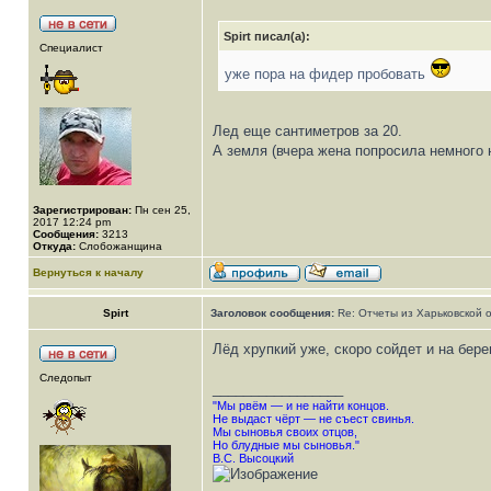
Spirt писал(а):
Специалист
уже пора на фидер пробовать
Лед еще сантиметров за 20.
А земля (вчера жена попросила немного н
Зарегистрирован:
Пн сен 25,
2017 12:24 pm
Сообщения:
3213
Откуда:
Слобожанщина
Вернуться к началу
Spirt
Заголовок сообщения:
Re: Отчеты из Харьковской 
Лёд хрупкий уже, скоро сойдет и на берег,
Следопыт
_________________
"Мы рвём — и не найти концов.
Не выдаст чёрт — не съест свинья.
Мы сыновья своих отцов,
Но блудные мы сыновья."
В.С. Высоцкий