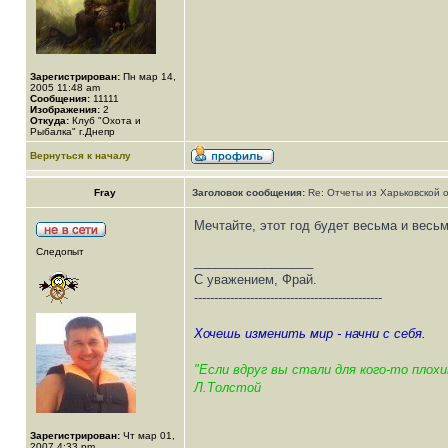
Зарегистрирован:
Пн мар 14,
2005 11:48 am
Сообщения:
11111
Изображения:
2
Откуда:
Клуб "Охота и
Рыбалка" г.Днепр
Вернуться к началу
Fray
Заголовок сообщения:
Re: Отчеты из Харьковской 
Мечтайте, этот год будет весьма и весь
Следопыт
_________________
С уважением, Фрай.
-----------------------------------------------
Хочешь изменить мир - начни с себя.
"Если вдруг вы стали для кого-то плохи
Л.Толстой
Зарегистрирован:
Чт мар 01,
2007 4:33 pm