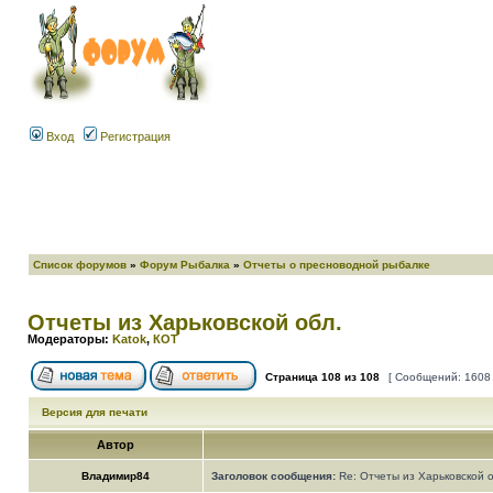
Вход
Регистрация
Список форумов
»
Форум Рыбалка
»
Отчеты о пресноводной рыбалке
Отчеты из Харьковской обл.
Модераторы:
Katok
,
КОТ
Страница
108
из
108
[ Сообщений: 1608
Версия для печати
Автор
Владимир84
Заголовок сообщения:
Re: Отчеты из Харьковской 