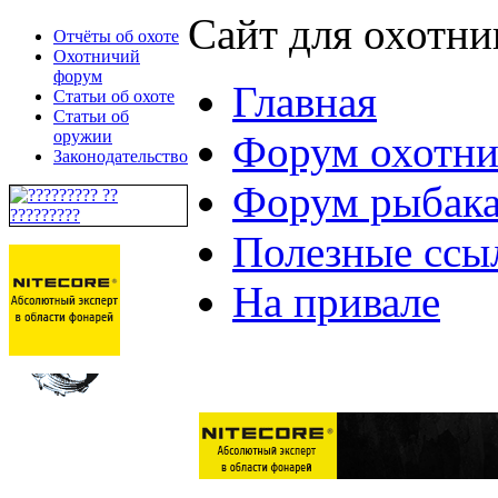
Сайт для охотни
Отчёты об охоте
Охотничий
форум
Главная
Статьи об охоте
Статьи об
оружии
Форум охотни
Законодательство
Форум рыбак
Полезные ссы
На привале