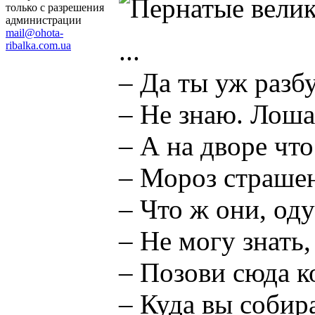
только с разрешения
администрации
mail@ohota-
...
ribalka.com.ua
– Да ты уж разб
– Не знаю. Лошад
– А на дворе что
– Мороз страше
– Что ж они, оду
– Не могу знать,
– Позови сюда к
– Куда вы собир