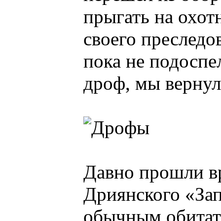
прыгать на охот
своего преследо
пока не подоспе
дроф, мы верну
Давно прошли вр
Дриянского «Зап
обычным обитате