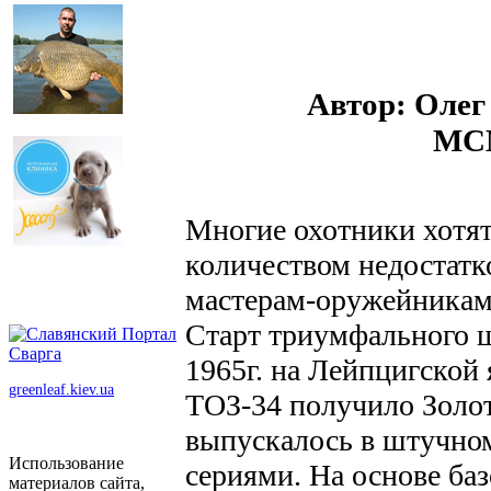
Автор: Оле
МСМ
Многие охотники хотя
количеством недостатк
мастерам-оружейникам
Старт триумфального ш
1965г. на Лейпцигской 
greenleaf.kiev.ua
ТОЗ-34 получило Золот
выпускалось в штучном
Использование
сериями. На основе ба
материалов сайта,