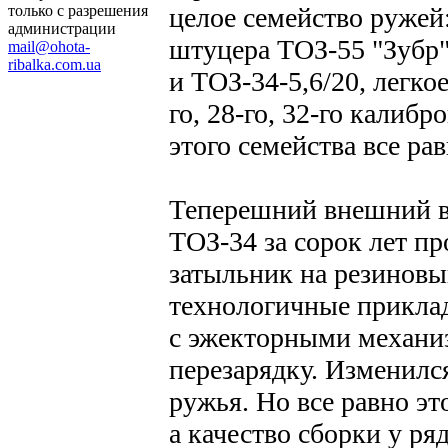
целое семейство ружей
только с разрешения
администрации
штуцера ТОЗ-55 "Зубр"
mail@ohota-
ribalka.com.ua
и ТОЗ-34-5,6/20, легк
го, 28-го, 32-го калиб
этого семейства все ра
Теперешний внешний ви
ТОЗ-34 за сорок лет п
затыльник на резиновы
технологичные приклад
с эжекторными механиз
перезарядку. Изменилс
ружья. Но все равно эт
а качество сборки у р