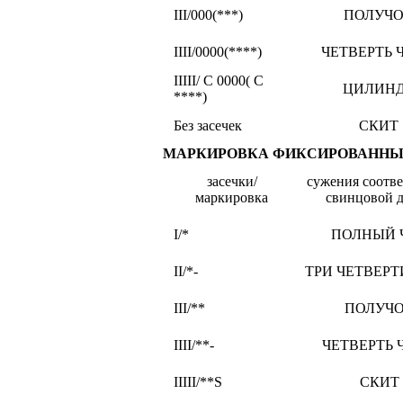
III/000(***)
ПОЛУЧ
IIII/0000(****)
ЧЕТВЕРТЬ 
IIIII/ С 0000( С
ЦИЛИН
****)
Без засечек
СКИТ
МАРКИРОВКА ФИКСИРОВАННЫХ
засечки/
сужения соотв
маркировка
свинцовой 
I/*
ПОЛНЫЙ 
II/*-
ТРИ ЧЕТВЕРТ
III/**
ПОЛУЧ
IIII/**-
ЧЕТВЕРТЬ 
IIIII/**S
СКИТ